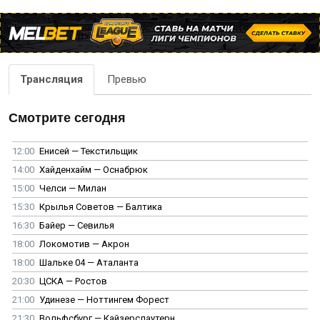
Трансляция
Превью
Смотрите сегодня
12:00
Енисей — Текстильщик
14:00
Хайденхайм — Оснабрюк
15:00
Челси — Милан
15:30
Крылья Советов — Балтика
16:30
Байер — Севилья
18:00
Локомотив — Акрон
18:00
Шальке 04 — Аталанта
20:30
ЦСКА — Ростов
21:00
Удинезе — Ноттингем Форест
21:30
Вольфсбург — Кайзерслаутерн