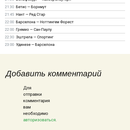
21:30
Бетис — Борнмут
21:45
Нант — Ред Стар
22:00
Барселона — Ноттингем Форест
22:00
Гремио — Сан-Паулу
22:30
Эштрела — Спортинг
23:00
Удинезе — Барселона
Добавить комментарий
Для
отправки
комментария
вам
необходимо
авторизоваться
.