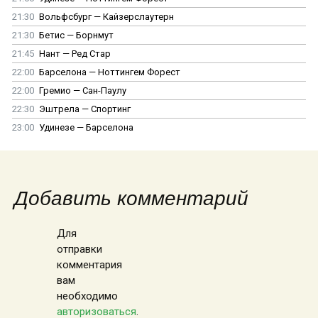
21:30
Вольфсбург — Кайзерслаутерн
21:30
Бетис — Борнмут
21:45
Нант — Ред Стар
22:00
Барселона — Ноттингем Форест
22:00
Гремио — Сан-Паулу
22:30
Эштрела — Спортинг
23:00
Удинезе — Барселона
Добавить комментарий
Для
отправки
комментария
вам
необходимо
авторизоваться
.