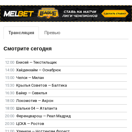
Трансляция
Превью
Смотрите сегодня
12:00
Енисей — Текстильщик
14:00
Хайденхайм — Оснабрюк
15:00
Челси — Милан
15:30
Крылья Советов — Балтика
16:30
Байер — Севилья
18:00
Локомотив — Акрон
18:00
Шальке 04 — Аталанта
20:00
Ференцварош — Реал Мадрид
20:30
ЦСКА — Ростов
21:00
Удинезе — Ноттингем Форест