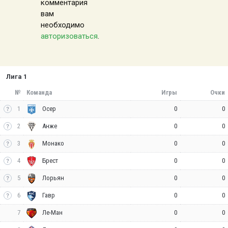
комментария
вам
необходимо
авторизоваться
.
Лига 1
№
Команда
Игры
Очки
1
0
0
Осер
2
0
0
Анже
3
0
0
Монако
4
0
0
Брест
5
0
0
Лорьян
6
0
0
Гавр
7
0
0
Ле-Ман