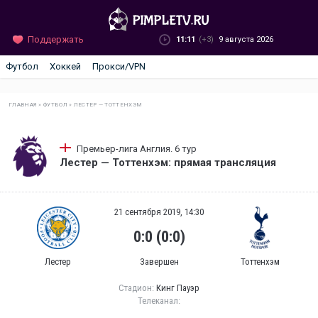
Поддержать
11:11
(+3)
9 августа 2026
Футбол
Хоккей
Прокси/VPN
ГЛАВНАЯ
»
ФУТБОЛ
»
ЛЕСТЕР — ТОТТЕНХЭМ
Премьер-лига Англия. 6 тур
Лестер — Тоттенхэм: прямая трансляция
21 сентября 2019, 14:30
0:0 (0:0)
Лестер
Завершен
Тоттенхэм
Стадион:
Кинг Пауэр
Телеканал: