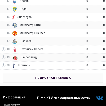
12
0
0
Ипсвич
13
0
0
Лидс
14
0
0
Ливерпуль
15
0
0
Манчестер Сити
16
0
0
Манчестер Юнайтед
17
0
0
Ньюкасл
18
0
0
Ноттингем Форест
19
0
0
Сандерленд
20
0
0
Тоттенхэм
ПОДРОБНАЯ ТАБЛИЦА
Информация
PimpleTV.ru в социальных сетях:
Поддержать