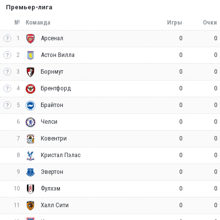
Премьер-лига
№
Команда
Игры
Очки
1
0
0
Арсенал
2
0
0
Астон Вилла
3
0
0
Борнмут
4
0
0
Брентфорд
5
0
0
Брайтон
6
0
0
Челси
7
0
0
Ковентри
8
0
0
Кристал Пэлас
9
0
0
Эвертон
10
0
0
Фулхэм
11
0
0
Халл Сити