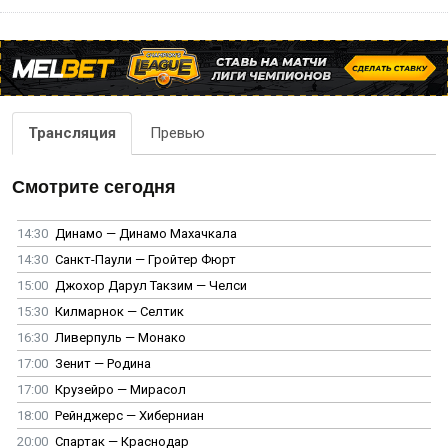
Трансляция
Превью
Смотрите сегодня
14:30
Динамо — Динамо Махачкала
14:30
Санкт-Паули — Гройтер Фюрт
15:00
Джохор Дарул Такзим — Челси
15:30
Килмарнок — Селтик
16:30
Ливерпуль — Монако
17:00
Зенит — Родина
17:00
Крузейро — Мирасол
18:00
Рейнджерс — Хиберниан
20:00
Спартак — Краснодар