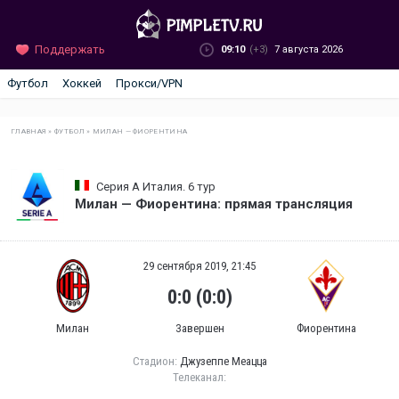
Поддержать
09:10
(+3)
7 августа 2026
Футбол
Хоккей
Прокси/VPN
ГЛАВНАЯ
»
ФУТБОЛ
»
МИЛАН — ФИОРЕНТИНА
Серия А Италия. 6 тур
Милан — Фиорентина: прямая трансляция
29 сентября 2019, 21:45
0:0 (0:0)
Милан
Завершен
Фиорентина
Стадион:
Джузеппе Меацца
Телеканал: