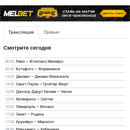
Трансляция
Превью
Смотрите сегодня
00:30
Ремо — Атлетико Минейро
03:00
Ботафого — Флуминенсе
14:30
Динамо — Динамо Махачкала
14:30
Санкт-Паули — Гройтер Фюрт
15:00
Джохор Дарул Такзим — Челси
15:30
Килмарнок — Селтик
16:30
Ливерпуль — Монако
17:00
Зенит — Родина
17:00
Крузейро — Мирасол
18:00
Рейнджерс — Хиберниан