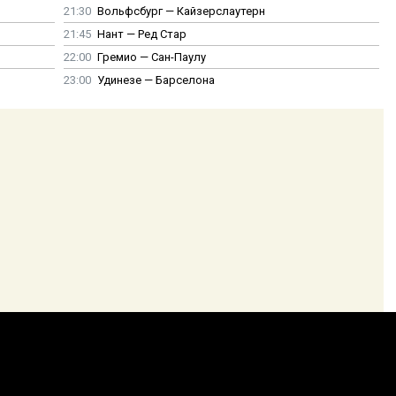
21:30
Вольфсбург — Кайзерслаутерн
21:45
Нант — Ред Стар
22:00
Гремио — Сан-Паулу
23:00
Удинезе — Барселона