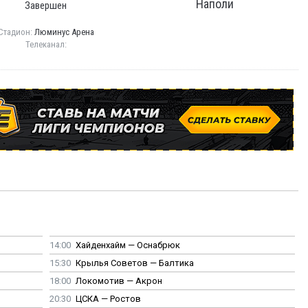
Наполи
Завершен
Стадион:
Люминус Арена
Телеканал:
14:00
Хайденхайм — Оснабрюк
15:30
Крылья Советов — Балтика
18:00
Локомотив — Акрон
20:30
ЦСКА — Ростов