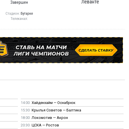
Леванте
Завершен
Стадион:
Бутарке
Телеканал:
14:00
Хайденхайм — Оснабрюк
15:30
Крылья Советов — Балтика
18:00
Локомотив — Акрон
20:30
ЦСКА — Ростов