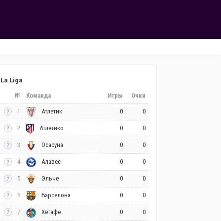
La Liga
№
Команда
Игры
Очки
1
0
0
Атлетик
2
0
0
Атлетико
3
0
0
Осасуна
4
0
0
Алавес
5
0
0
Эльче
6
0
0
Барселона
7
0
0
Хетафе