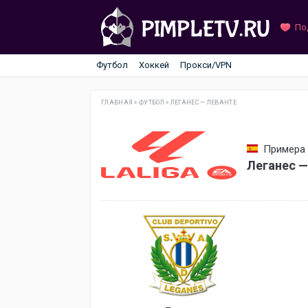
По
Футбол
Хоккей
Прокси/VPN
ГЛАВНАЯ
»
ФУТБОЛ
»
ЛЕГАНЕС — ЛЕВАНТЕ
Примера 
Леганес —