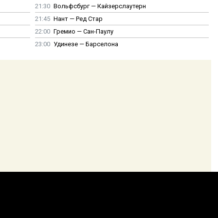
21:30
Вольфсбург — Кайзерслаутерн
21:45
Нант — Ред Стар
22:00
Гремио — Сан-Паулу
23:00
Удинезе — Барселона