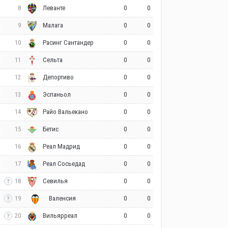
8
0
0
Леванте
9
0
0
Малага
10
0
0
Расинг Сантандер
11
0
0
Сельта
12
0
0
Депортиво
13
0
0
Эспаньол
14
0
0
Райо Вальекано
15
0
0
Бетис
16
0
0
Реал Мадрид
17
0
0
Реал Сосьедад
18
0
0
Севилья
19
0
0
Валенсия
20
0
0
Вильярреал