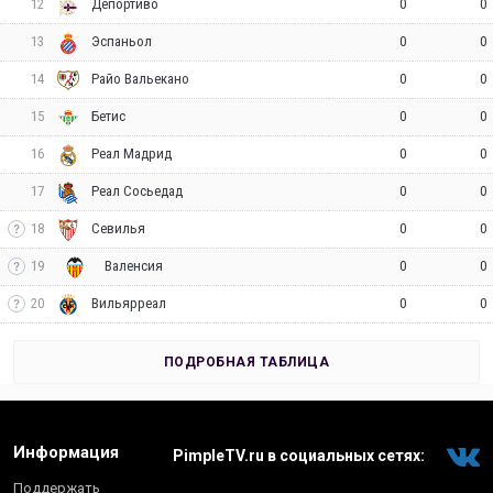
12
0
0
Депортиво
13
0
0
Эспаньол
14
0
0
Райо Вальекано
15
0
0
Бетис
16
0
0
Реал Мадрид
17
0
0
Реал Сосьедад
18
0
0
Севилья
19
0
0
Валенсия
20
0
0
Вильярреал
ПОДРОБНАЯ ТАБЛИЦА
Информация
PimpleTV.ru в социальных сетях:
Поддержать