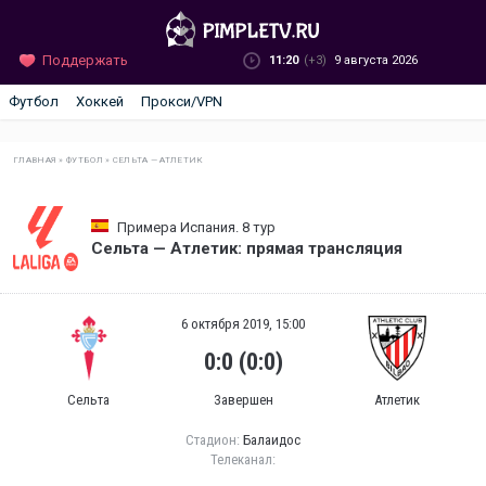
Поддержать
11:20
(+3)
9 августа 2026
Футбол
Хоккей
Прокси/VPN
ГЛАВНАЯ
»
ФУТБОЛ
»
СЕЛЬТА — АТЛЕТИК
Примера Испания. 8 тур
Сельта — Атлетик: прямая трансляция
6 октября 2019, 15:00
0:0 (0:0)
Сельта
Завершен
Атлетик
Стадион:
Балаидос
Телеканал: