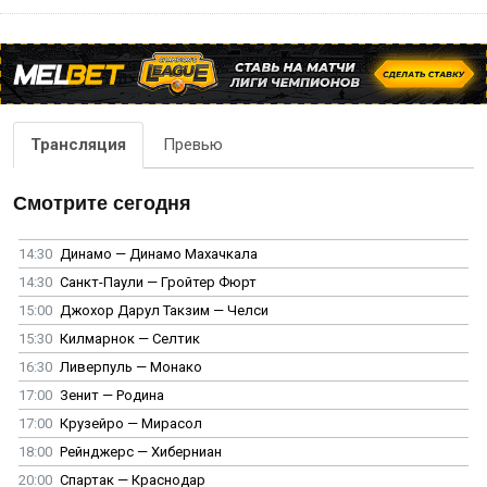
Трансляция
Превью
Смотрите сегодня
14:30
Динамо — Динамо Махачкала
14:30
Санкт-Паули — Гройтер Фюрт
15:00
Джохор Дарул Такзим — Челси
15:30
Килмарнок — Селтик
16:30
Ливерпуль — Монако
17:00
Зенит — Родина
17:00
Крузейро — Мирасол
18:00
Рейнджерс — Хиберниан
20:00
Спартак — Краснодар