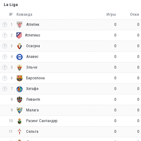
La Liga
№
Команда
Игры
Очки
1
0
0
Атлетик
2
0
0
Атлетико
3
0
0
Осасуна
4
0
0
Алавес
5
0
0
Эльче
6
0
0
Барселона
7
0
0
Хетафе
8
0
0
Леванте
9
0
0
Малага
10
0
0
Расинг Сантандер
11
0
0
Сельта