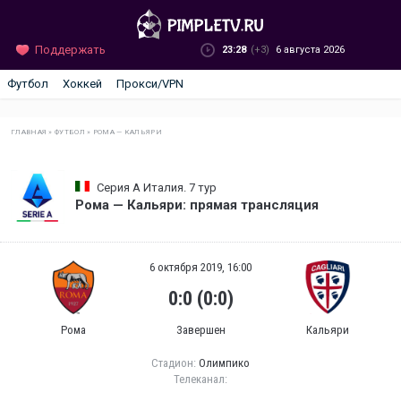
Поддержать
23:28
(+3)
6 августа 2026
Футбол
Хоккей
Прокси/VPN
ГЛАВНАЯ
»
ФУТБОЛ
»
РОМА — КАЛЬЯРИ
Серия А Италия. 7 тур
Рома — Кальяри: прямая трансляция
6 октября 2019, 16:00
0:0 (0:0)
Рома
Завершен
Кальяри
Стадион:
Олимпико
Телеканал: