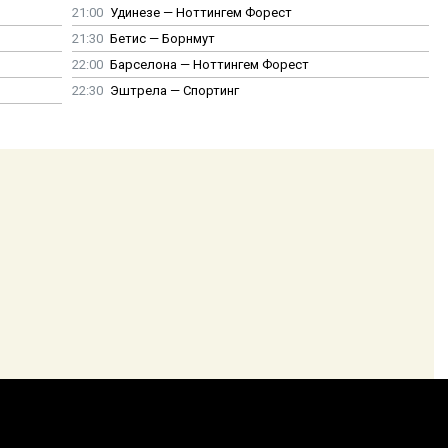
21:00
Удинезе — Ноттингем Форест
21:30
Бетис — Борнмут
22:00
Барселона — Ноттингем Форест
22:30
Эштрела — Спортинг