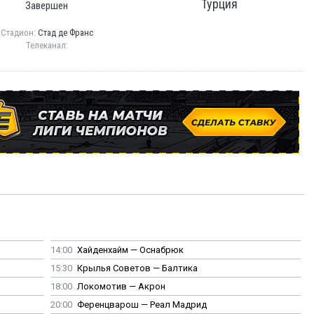
Турция
Завершен
Стадион:
Стад де Франс
Телеканал:
14:00
Хайденхайм — Оснабрюк
15:30
Крылья Советов — Балтика
18:00
Локомотив — Акрон
20:00
Ференцварош — Реал Мадрид