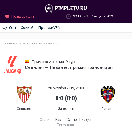
Поддержать
17:19
(+3)
7 августа 2026
Футбол
Хоккей
Прокси/VPN
ГЛАВНАЯ
»
ФУТБОЛ
»
СЕВИЛЬЯ — ЛЕВАНТЕ
Примера Испания. 9 тур
Севилья — Леванте: прямая трансляция
20 октября 2019, 22:00
0:0 (0:0)
Севилья
Завершен
Леванте
Стадион:
Рамон Санчес Писхуан
Телеканал: