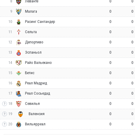
8
0
0
Леванте
9
0
0
Малага
10
0
0
Расинг Сантандер
11
0
0
Сельта
12
0
0
Депортиво
13
0
0
Эспаньол
14
0
0
Райо Вальекано
15
0
0
Бетис
16
0
0
Реал Мадрид
17
0
0
Реал Сосьедад
18
0
0
Севилья
19
0
0
Валенсия
20
0
0
Вильярреал