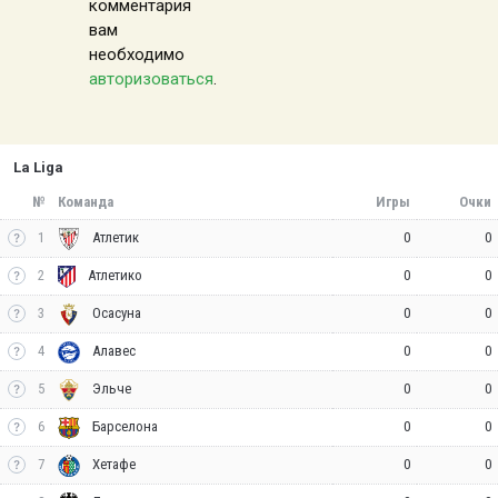
комментария
вам
необходимо
авторизоваться
.
La Liga
№
Команда
Игры
Очки
1
0
0
Атлетик
2
0
0
Атлетико
3
0
0
Осасуна
4
0
0
Алавес
5
0
0
Эльче
6
0
0
Барселона
7
0
0
Хетафе