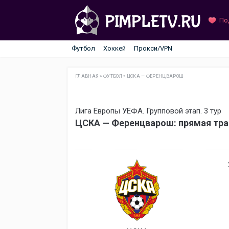
По
Футбол
Хоккей
Прокси/VPN
ГЛАВНАЯ
»
ФУТБОЛ
»
ЦСКА — ФЕРЕНЦВАРОШ
Лига Европы УЕФА. Групповой этап. 3 тур
ЦСКА — Ференцварош: прямая тр