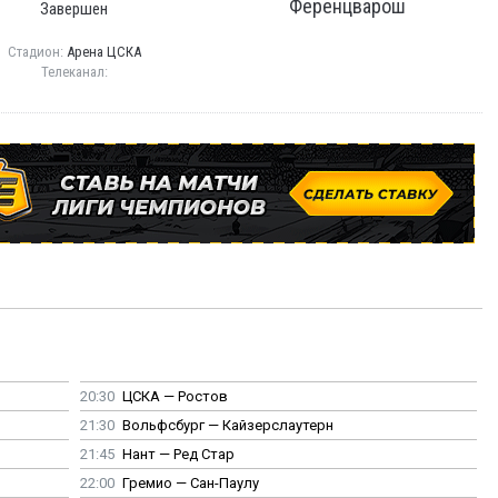
Ференцварош
Завершен
Стадион:
Арена ЦСКА
Телеканал:
20:30
ЦСКА — Ростов
21:30
Вольфсбург — Кайзерслаутерн
21:45
Нант — Ред Стар
22:00
Гремио — Сан-Паулу