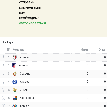
отправки
комментария
вам
необходимо
авторизоваться
.
La Liga
№
Команда
Игры
Очки
1
0
0
Атлетик
2
0
0
Атлетико
3
0
0
Осасуна
4
0
0
Алавес
5
0
0
Эльче
6
0
0
Барселона
7
0
0
Хетафе