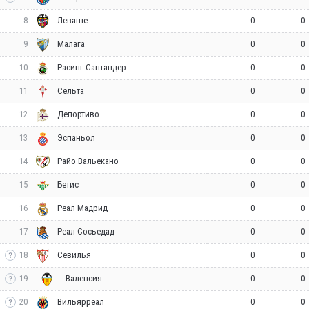
8
0
0
Леванте
9
0
0
Малага
10
0
0
Расинг Сантандер
11
0
0
Сельта
12
0
0
Депортиво
13
0
0
Эспаньол
14
0
0
Райо Вальекано
15
0
0
Бетис
16
0
0
Реал Мадрид
17
0
0
Реал Сосьедад
18
0
0
Севилья
19
0
0
Валенсия
20
0
0
Вильярреал