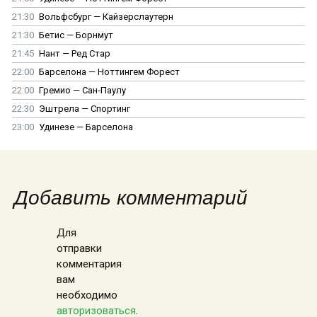
21:30
Вольфсбург — Кайзерслаутерн
21:30
Бетис — Борнмут
21:45
Нант — Ред Стар
22:00
Барселона — Ноттингем Форест
22:00
Гремио — Сан-Паулу
22:30
Эштрела — Спортинг
23:00
Удинезе — Барселона
Добавить комментарий
Для
отправки
комментария
вам
необходимо
авторизоваться
.