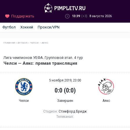
Поддержать
13:39
(+3)
8 августа 2026
Футбол
Хоккей
Прокси/VPN
ГЛАВНАЯ
»
ФУТБОЛ
»
ЧЕЛСИ — АЯКС
Лига чемпионов УЕФА. Групповой этап. 4 тур
Челси — Аякс: прямая трансляция
5 ноября 2019, 23:00
0:0 (0:0)
Челси
Завершен
Аякс
Стадион:
Стэмфорд Бридж
Телеканал: