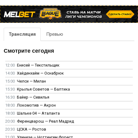
Трансляция
Превью
Смотрите сегодня
12:00
Енисей — Текстильщик
14:00
Хайденхайм — Оснабрюк
15:00
Челси — Милан
15:30
Крылья Советов — Балтика
16:30
Байер — Севилья
18:00
Локомотив — Акрон
18:00
Шальке 04 — Аталанта
20:00
Ференцварош — Реал Мадрид
20:30
ЦСКА — Ростов
21:00
Удинезе — Ноттингем Форест