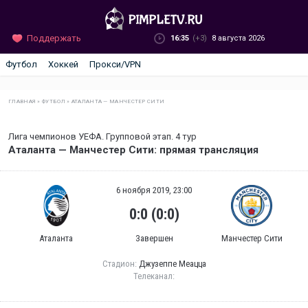
Поддержать
16:35
(+3)
8 августа 2026
Футбол
Хоккей
Прокси/VPN
ГЛАВНАЯ
»
ФУТБОЛ
»
АТАЛАНТА — МАНЧЕСТЕР СИТИ
Лига чемпионов УЕФА. Групповой этап. 4 тур
Аталанта — Манчестер Сити: прямая трансляция
6 ноября 2019, 23:00
0:0 (0:0)
Аталанта
Завершен
Манчестер Сити
Стадион:
Джузеппе Меацца
Телеканал: