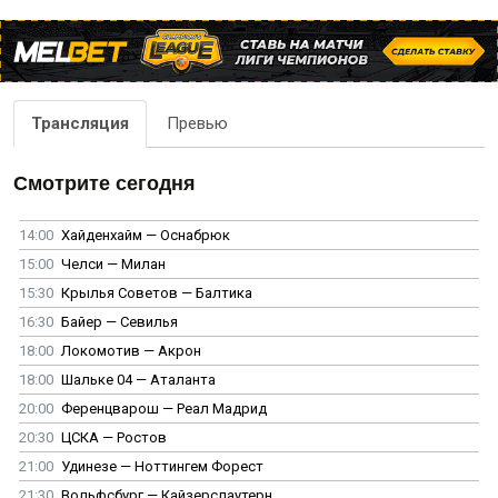
Трансляция
Превью
Смотрите сегодня
14:00
Хайденхайм — Оснабрюк
15:00
Челси — Милан
15:30
Крылья Советов — Балтика
16:30
Байер — Севилья
18:00
Локомотив — Акрон
18:00
Шальке 04 — Аталанта
20:00
Ференцварош — Реал Мадрид
20:30
ЦСКА — Ростов
21:00
Удинезе — Ноттингем Форест
21:30
Вольфсбург — Кайзерслаутерн