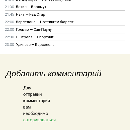
21:30
Бетис — Борнмут
21:45
Нант — Ред Стар
22:00
Барселона — Ноттингем Форест
22:00
Гремио — Сан-Паулу
22:30
Эштрела — Спортинг
23:00
Удинезе — Барселона
Добавить комментарий
Для
отправки
комментария
вам
необходимо
авторизоваться
.