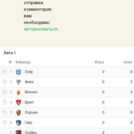
отправки
комментария
вам
необходимо
авторизоваться
.
Лига 1
№
Команда
Игры
Очки
1
0
0
Осер
2
0
0
Анже
3
0
0
Монако
4
0
0
Брест
5
0
0
Лорьян
6
0
0
Гавр
7
0
0
Ле-Ман