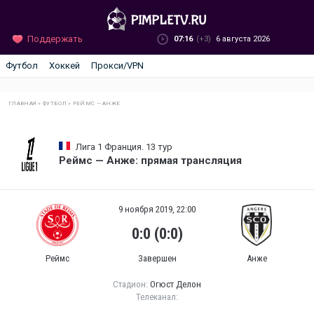
Поддержать
07:16
(+3)
6 августа 2026
Футбол
Хоккей
Прокси/VPN
ГЛАВНАЯ
»
ФУТБОЛ
»
РЕЙМС — АНЖЕ
Лига 1 Франция. 13 тур
Реймс — Анже: прямая трансляция
9 ноября 2019, 22:00
0:0 (0:0)
Реймс
Завершен
Анже
Стадион:
Огюст Делон
Телеканал: