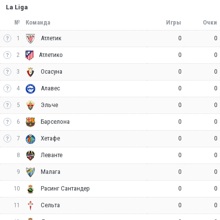
La Liga
№
Команда
Игры
Очки
1
0
0
Атлетик
2
0
0
Атлетико
3
0
0
Осасуна
4
0
0
Алавес
5
0
0
Эльче
6
0
0
Барселона
7
0
0
Хетафе
8
0
0
Леванте
9
0
0
Малага
10
0
0
Расинг Сантандер
11
0
0
Сельта