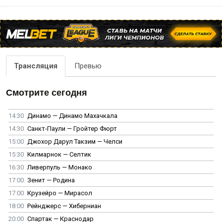
Трансляция
Превью
Смотрите сегодня
14:30
Динамо — Динамо Махачкала
14:30
Санкт-Паули — Гройтер Фюрт
15:00
Джохор Дарул Такзим — Челси
15:30
Килмарнок — Селтик
16:30
Ливерпуль — Монако
17:00
Зенит — Родина
17:00
Крузейро — Мирасол
18:00
Рейнджерс — Хиберниан
20:00
Спартак — Краснодар