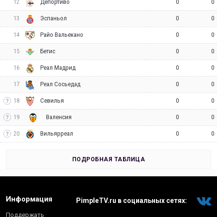
12
0
0
Депортиво
13
0
0
Эспаньол
14
0
0
Райо Вальекано
15
0
0
Бетис
16
0
0
Реал Мадрид
17
0
0
Реал Сосьедад
18
0
0
Севилья
19
0
0
Валенсия
20
0
0
Вильярреал
ПОДРОБНАЯ ТАБЛИЦА
Информация
PimpleTV.ru в социальных сетях:
Поддержать