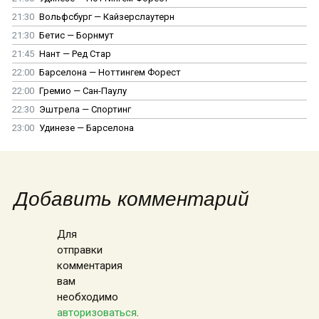
21:30
Вольфсбург — Кайзерслаутерн
21:30
Бетис — Борнмут
21:45
Нант — Ред Стар
22:00
Барселона — Ноттингем Форест
22:00
Гремио — Сан-Паулу
22:30
Эштрела — Спортинг
23:00
Удинезе — Барселона
Добавить комментарий
Для
отправки
комментария
вам
необходимо
авторизоваться
.