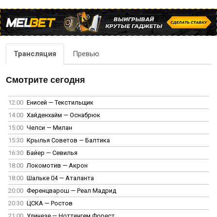
Трансляция
Превью
Смотрите сегодня
12:00
Енисей — Текстильщик
14:00
Хайденхайм — Оснабрюк
15:00
Челси — Милан
15:30
Крылья Советов — Балтика
16:30
Байер — Севилья
18:00
Локомотив — Акрон
18:00
Шальке 04 — Аталанта
20:00
Ференцварош — Реал Мадрид
20:30
ЦСКА — Ростов
21:00
Удинезе — Ноттингем Форест