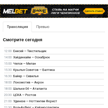
Трансляция
Превью
Смотрите сегодня
12:00
Енисей — Текстильщик
14:00
Хайденхайм — Оснабрюк
15:00
Челси — Милан
15:30
Крылья Советов — Балтика
16:30
Байер — Севилья
18:00
Локомотив — Акрон
18:00
Шальке 04 — Аталанта
20:30
ЦСКА — Ростов
21:00
Удинезе — Ноттингем Форест
21:30
Вольфсбург — Кайзерслаутерн