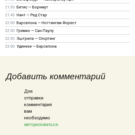
21:30
Бетис — Борнмут
21:45
Нант — Ред Стар
22:00
Барселона — Ноттингем Форест
22:00
Гремио — Сан-Паулу
22:30
Эштрела — Спортинг
23:00
Удинезе — Барселона
Добавить комментарий
Для
отправки
комментария
вам
необходимо
авторизоваться
.