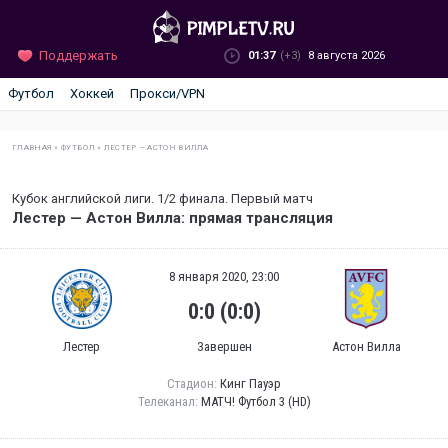
Поддержать
01:37
(+3)
8 августа 2026
Футбол
Хоккей
Прокси/VPN
ГЛАВНАЯ
»
ФУТБОЛ
»
ЛЕСТЕР — АСТОН ВИЛЛА
Кубок английской лиги. 1/2 финала. Первый матч
Лестер — Астон Вилла: прямая трансляция
8 января 2020, 23:00
0:0 (0:0)
Лестер
Завершен
Астон Вилла
Стадион:
Кинг Пауэр
Телеканал:
МАТЧ! Футбол 3 (HD)