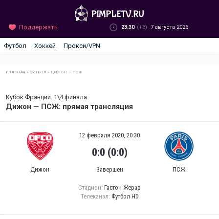
Поддержать
23:30
(+3)
7 августа 2026
Футбол
Хоккей
Прокси/VPN
ГЛАВНАЯ
»
ФУТБОЛ
»
ДИЖОН — ПСЖ
Кубок Франции. 1\4 финала
Дижон — ПСЖ: прямая трансляция
12 февраля 2020, 20:30
0:0 (0:0)
Дижон
Завершен
ПСЖ
Стадион:
Гастон Жерар
Телеканал:
Футбол HD