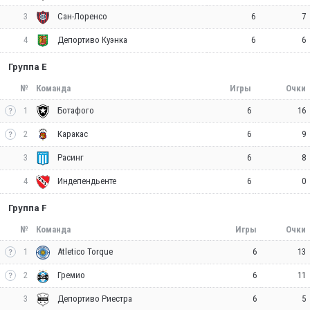
3
6
7
Сан-Лоренсо
4
6
6
Депортиво Куэнка
Группа E
№
Команда
Игры
Очки
1
6
16
Ботафого
2
6
9
Каракас
3
6
8
Расинг
4
6
0
Индепендьенте
Группа F
№
Команда
Игры
Очки
1
6
13
Atletico Torque
2
6
11
Гремио
3
6
5
Депортиво Риестра