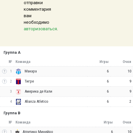
отправки
комментария
вам
необходимо
авторизоваться
.
Группа A
№
Команда
Игры
Очки
1
6
10
Макара
2
6
9
Тигре
3
6
9
Америка де Кали
4
6
2
Alianza Atletico
Группа B
№
Команда
Игры
Очки
1
6
10
Атлетико Минейро