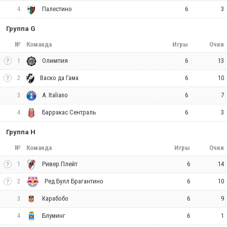
4
6
3
Палестино
Группа G
№
Команда
Игры
Очки
1
6
13
Олимпия
2
6
10
Васко да Гама
3
6
7
A. Italiano
4
6
3
Барракас Сентраль
Группа H
№
Команда
Игры
Очки
1
6
14
Ривер Плейт
2
6
10
Ред Булл Брагантино
3
6
9
Карабобо
4
6
1
Блуминг