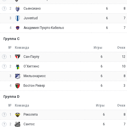
2
6
8
Сьенсиано
3
6
7
Juventud
4
6
7
Академия Пуэрто-Кабельо
Группа C
№
Команда
Игры
Очки
1
6
12
Сан-Паулу
2
6
10
О’Хиггинс
3
6
8
Мильонариос
4
6
3
Бостон Ривер
Группа D
№
Команда
Игры
Очки
1
6
8
Реколета
2
6
7
Сантос