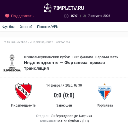
Поддержать
07:01
(+3)
7 августа 2026
Футбол
Хоккей
Прокси/VPN
ГЛАВНАЯ
»
ФУТБОЛ
»
ИНДЕПЕНДЬЕНТЕ — ФОРТАЛЕЗА
Южноамериканский кубок. 1/32 финала. Первый матч
Индепендьенте — Форталеза: прямая
трансляция
14 февраля 2020, 03:30
0:0 (0:0)
Индепендьенте
Завершен
Форталеза
Стадион:
Либертадорес де Америка
Телеканал:
МАТЧ! Футбол 2 (HD)