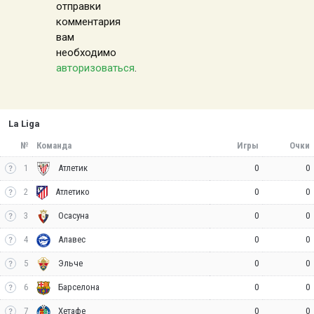
отправки
комментария
вам
необходимо
авторизоваться
.
La Liga
№
Команда
Игры
Очки
1
0
0
Атлетик
2
0
0
Атлетико
3
0
0
Осасуна
4
0
0
Алавес
5
0
0
Эльче
6
0
0
Барселона
7
0
0
Хетафе