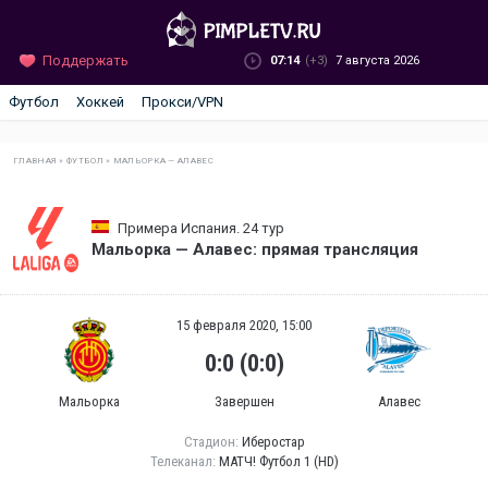
Поддержать
07:14
(+3)
7 августа 2026
Футбол
Хоккей
Прокси/VPN
ГЛАВНАЯ
»
ФУТБОЛ
»
МАЛЬОРКА — АЛАВЕС
Примера Испания. 24 тур
Мальорка — Алавес: прямая трансляция
15 февраля 2020, 15:00
0:0 (0:0)
Мальорка
Завершен
Алавес
Стадион:
Иберостар
Телеканал:
МАТЧ! Футбол 1 (HD)