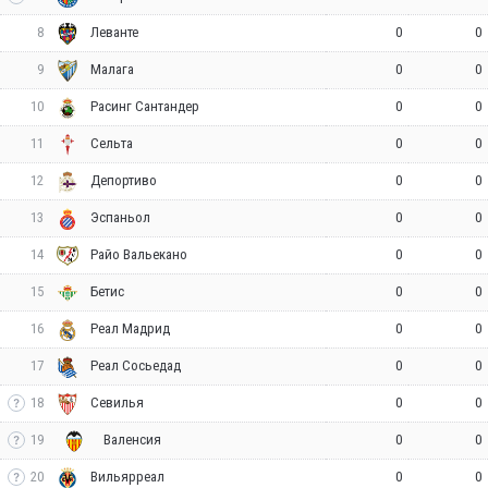
8
0
0
Леванте
9
0
0
Малага
10
0
0
Расинг Сантандер
11
0
0
Сельта
12
0
0
Депортиво
13
0
0
Эспаньол
14
0
0
Райо Вальекано
15
0
0
Бетис
16
0
0
Реал Мадрид
17
0
0
Реал Сосьедад
18
0
0
Севилья
19
0
0
Валенсия
20
0
0
Вильярреал