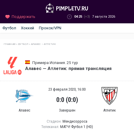
Поддержать
04:25
(+3)
7 августа 2026
Футбол
Хоккей
Прокси/VPN
ГЛАВНАЯ
»
ФУТБОЛ
»
АЛАВЕС — АТЛЕТИК
Примера Испания. 25 тур
Алавес — Атлетик: прямая трансляция
23 февраля 2020, 16:00
0:0 (0:0)
Алавес
Завершен
Атлетик
Стадион:
Мендисорроса
Телеканал:
МАТЧ! Футбол 1 (HD)