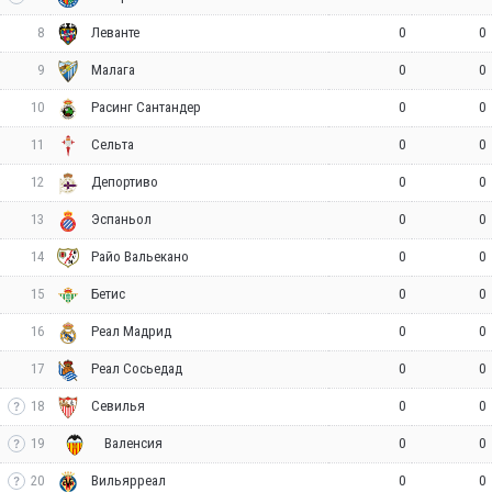
8
0
0
Леванте
9
0
0
Малага
10
0
0
Расинг Сантандер
11
0
0
Сельта
12
0
0
Депортиво
13
0
0
Эспаньол
14
0
0
Райо Вальекано
15
0
0
Бетис
16
0
0
Реал Мадрид
17
0
0
Реал Сосьедад
18
0
0
Севилья
19
0
0
Валенсия
20
0
0
Вильярреал