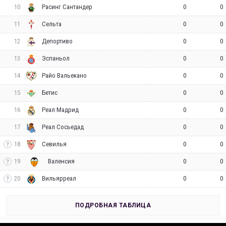
10
0
0
Расинг Сантандер
11
0
0
Сельта
12
0
0
Депортиво
13
0
0
Эспаньол
14
0
0
Райо Вальекано
15
0
0
Бетис
16
0
0
Реал Мадрид
17
0
0
Реал Сосьедад
18
0
0
Севилья
19
0
0
Валенсия
20
0
0
Вильярреал
ПОДРОБНАЯ ТАБЛИЦА