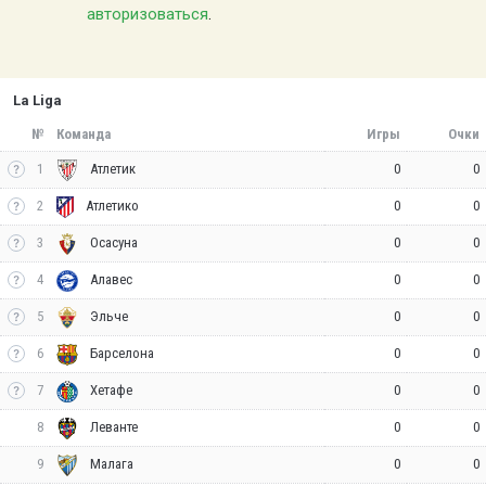
авторизоваться
.
La Liga
№
Команда
Игры
Очки
1
0
0
Атлетик
2
0
0
Атлетико
3
0
0
Осасуна
4
0
0
Алавес
5
0
0
Эльче
6
0
0
Барселона
7
0
0
Хетафе
8
0
0
Леванте
9
0
0
Малага