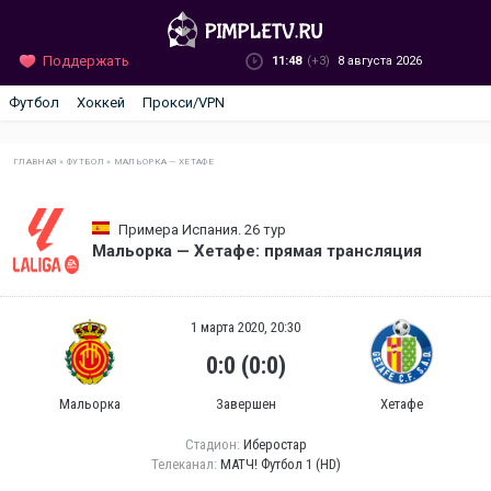
Поддержать
11:48
(+3)
8 августа 2026
Футбол
Хоккей
Прокси/VPN
ГЛАВНАЯ
»
ФУТБОЛ
»
МАЛЬОРКА — ХЕТАФЕ
Примера Испания. 26 тур
Мальорка — Хетафе: прямая трансляция
1 марта 2020, 20:30
0:0 (0:0)
Мальорка
Завершен
Хетафе
Стадион:
Иберостар
Телеканал:
МАТЧ! Футбол 1 (HD)