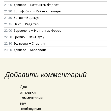
21:00
Удинезе — Ноттингем Форест
21:30
Вольфсбург — Кайзерслаутерн
21:30
Бетис — Борнмут
21:45
Нант — Ред Стар
22:00
Барселона — Ноттингем Форест
22:00
Гремио — Сан-Паулу
22:30
Эштрела — Спортинг
23:00
Удинезе — Барселона
Добавить комментарий
Для
отправки
комментария
вам
необходимо