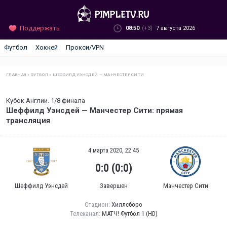
Поддержать
08:50
(+3)
7 августа 2026
Футбол
Хоккей
Прокси/VPN
ГЛАВНАЯ
»
ФУТБОЛ
»
ШЕФФИЛД УЭНСДЕЙ — МАНЧЕСТЕР СИТИ
Кубок Англии. 1/8 финала
Шеффилд Уэнсдей — Манчестер Сити: прямая
трансляция
4 марта 2020, 22:45
0:0 (0:0)
Шеффилд Уэнсдей
Завершен
Манчестер Сити
Стадион:
Хиллсборо
Телеканал:
МАТЧ! Футбол 1 (HD)