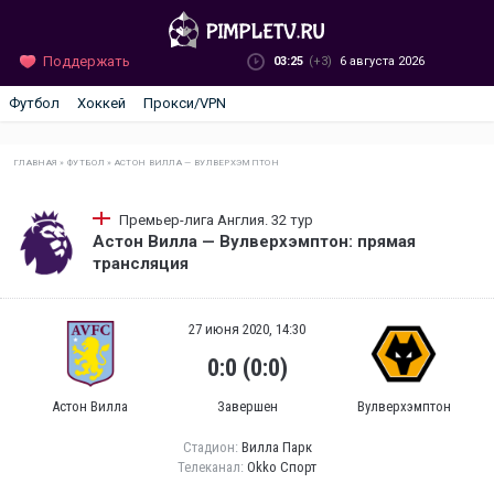
Поддержать
03:25
(+3)
6 августа 2026
Футбол
Хоккей
Прокси/VPN
ГЛАВНАЯ
»
ФУТБОЛ
»
АСТОН ВИЛЛА — ВУЛВЕРХЭМПТОН
Премьер-лига Англия. 32 тур
Астон Вилла — Вулверхэмптон: прямая
трансляция
27 июня 2020, 14:30
0:0 (0:0)
Астон Вилла
Завершен
Вулверхэмптон
Стадион:
Вилла Парк
Телеканал:
Okko Спорт