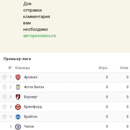
Для
отправки
комментария
вам
необходимо
авторизоваться
.
Премьер-лига
№
Команда
Игры
Очки
1
0
0
Арсенал
2
0
0
Астон Вилла
3
0
0
Борнмут
4
0
0
Брентфорд
5
0
0
Брайтон
6
0
0
Челси