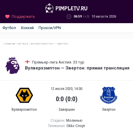
Поддержать
06:59
(+3)
10 августа 2026
Футбол
Хоккей
Прокси/VPN
ГЛАВНАЯ
»
ФУТБОЛ
»
ВУЛВЕРХЭМПТОН — ЭВЕРТОН
Премьер-лига Англия. 35 тур
Вулверхэмптон — Эвертон: прямая трансляция
12 июля 2020, 14:00
0:0 (0:0)
Вулверхэмптон
Завершен
Эвертон
Стадион:
Молинью
Телеканал:
Okko Спорт