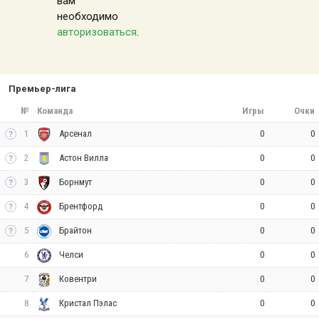
вам
необходимо
авторизоваться
.
Премьер-лига
№
Команда
Игры
Очки
1
0
0
Арсенал
2
0
0
Астон Вилла
3
0
0
Борнмут
4
0
0
Брентфорд
5
0
0
Брайтон
6
0
0
Челси
7
0
0
Ковентри
8
0
0
Кристал Пэлас