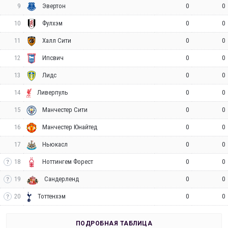
9
0
0
Эвертон
10
0
0
Фулхэм
11
0
0
Халл Сити
12
0
0
Ипсвич
13
0
0
Лидс
14
0
0
Ливерпуль
15
0
0
Манчестер Сити
16
0
0
Манчестер Юнайтед
17
0
0
Ньюкасл
18
0
0
Ноттингем Форест
19
0
0
Сандерленд
20
0
0
Тоттенхэм
ПОДРОБНАЯ ТАБЛИЦА