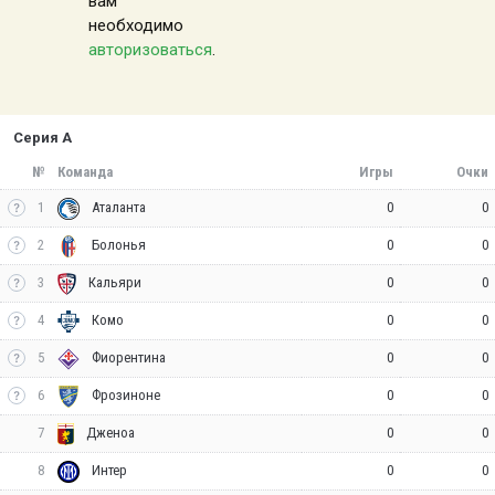
вам
необходимо
авторизоваться
.
Серия А
№
Команда
Игры
Очки
1
0
0
Аталанта
2
0
0
Болонья
3
0
0
Кальяри
4
0
0
Комо
5
0
0
Фиорентина
6
0
0
Фрозиноне
7
0
0
Дженоа
8
0
0
Интер