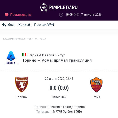
Поддержать
18:08
(+3)
7 августа 2026
Футбол
Хоккей
Прокси/VPN
ГЛАВНАЯ
»
ФУТБОЛ
»
ТОРИНО — РОМА
Серия А Италия. 37 тур
Торино — Рома: прямая трансляция
29 июля 2020, 22:45
0:0 (0:0)
Торино
Завершен
Рома
Стадион:
Олимпико Гранде Торино
Телеканал:
МАТЧ! Футбол 1 (HD)