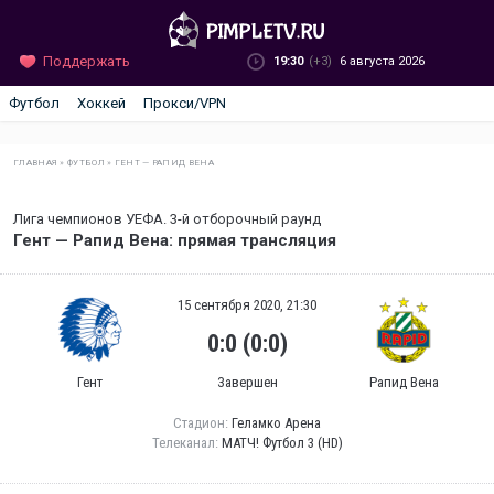
Поддержать
19:30
(+3)
6 августа 2026
Футбол
Хоккей
Прокси/VPN
ГЛАВНАЯ
»
ФУТБОЛ
»
ГЕНТ — РАПИД ВЕНА
Лига чемпионов УЕФА. 3-й отборочный раунд
Гент — Рапид Вена: прямая трансляция
15 сентября 2020, 21:30
0:0 (0:0)
Гент
Завершен
Рапид Вена
Стадион:
Геламко Арена
Телеканал:
МАТЧ! Футбол 3 (HD)