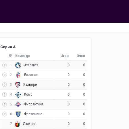
Серия А
№
Команда
Игры
Очки
1
0
0
Аталанта
2
0
0
Болонья
3
0
0
Кальяри
4
0
0
Комо
5
0
0
Фиорентина
6
0
0
Фрозиноне
7
0
0
Дженоа