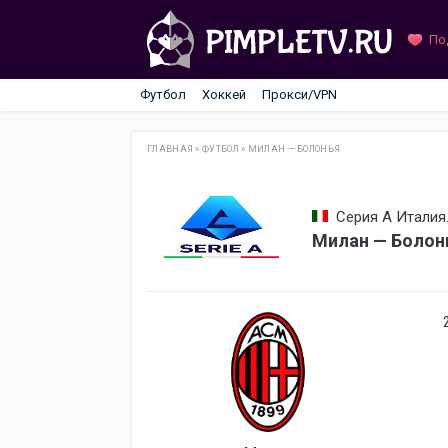
По
Футбол
Хоккей
Прокси/VPN
ГЛАВНАЯ
»
ФУТБОЛ
»
МИЛАН — БОЛОНЬЯ
Серия А Италия.
Милан — Болон