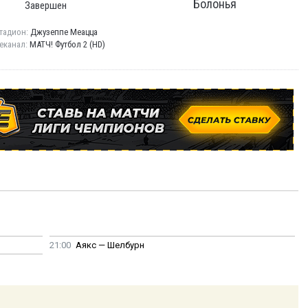
Болонья
Завершен
тадион:
Джузеппе Меацца
еканал:
МАТЧ! Футбол 2 (HD)
21:00
Аякс — Шелбурн