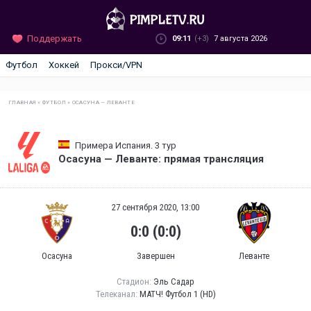
Поддержать
09:11
(+3)
7 августа 2026
Футбол
Хоккей
Прокси/VPN
ГЛАВНАЯ
»
ФУТБОЛ
»
ОСАСУНА — ЛЕВАНТЕ
Примера Испания. 3 тур
Осасуна — Леванте: прямая трансляция
27 сентября 2020, 13:00
0:0 (0:0)
Осасуна
Завершен
Леванте
Стадион:
Эль Садар
Телеканал:
МАТЧ! Футбол 1 (HD)