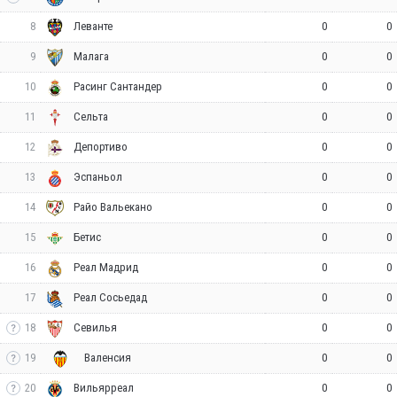
8
0
0
Леванте
9
0
0
Малага
10
0
0
Расинг Сантандер
11
0
0
Сельта
12
0
0
Депортиво
13
0
0
Эспаньол
14
0
0
Райо Вальекано
15
0
0
Бетис
16
0
0
Реал Мадрид
17
0
0
Реал Сосьедад
18
0
0
Севилья
19
0
0
Валенсия
20
0
0
Вильярреал