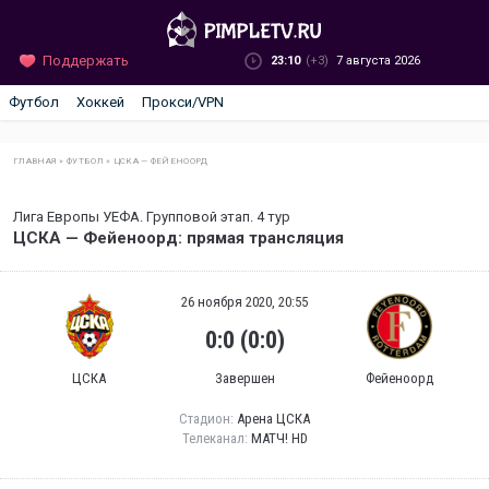
Поддержать
23:10
(+3)
7 августа 2026
Футбол
Хоккей
Прокси/VPN
ГЛАВНАЯ
»
ФУТБОЛ
»
ЦСКА — ФЕЙЕНООРД
Лига Европы УЕФА. Групповой этап. 4 тур
ЦСКА — Фейеноорд: прямая трансляция
26 ноября 2020, 20:55
0:0 (0:0)
ЦСКА
Завершен
Фейеноорд
Стадион:
Арена ЦСКА
Телеканал:
МАТЧ! HD