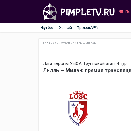
По
Футбол
Хоккей
Прокси/VPN
ГЛАВНАЯ
»
ФУТБОЛ
»
ЛИЛЛЬ — МИЛАН
Лига Европы УЕФА. Групповой этап. 4 тур
Лилль — Милан: прямая трансляц