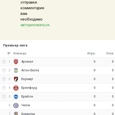
отправки
комментария
вам
необходимо
авторизоваться
.
Премьер-лига
№
Команда
Игры
Очки
1
0
0
Арсенал
2
0
0
Астон Вилла
3
0
0
Борнмут
4
0
0
Брентфорд
5
0
0
Брайтон
6
0
0
Челси
7
0
0
Ковентри