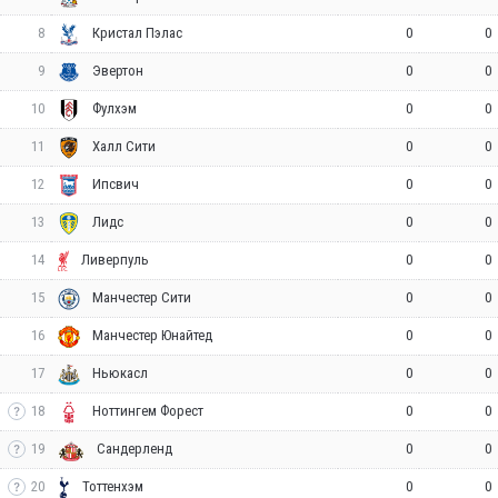
8
0
0
Кристал Пэлас
9
0
0
Эвертон
10
0
0
Фулхэм
11
0
0
Халл Сити
12
0
0
Ипсвич
13
0
0
Лидс
14
0
0
Ливерпуль
15
0
0
Манчестер Сити
16
0
0
Манчестер Юнайтед
17
0
0
Ньюкасл
18
0
0
Ноттингем Форест
19
0
0
Сандерленд
20
0
0
Тоттенхэм