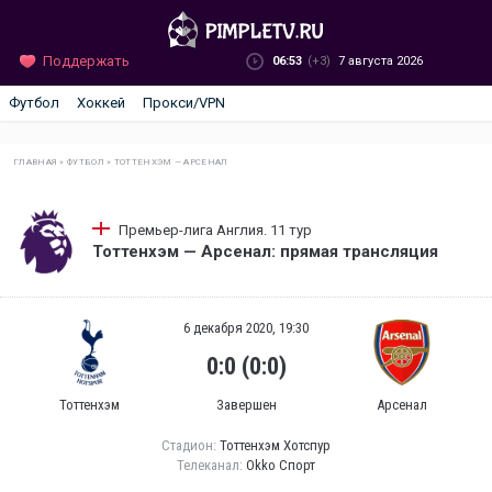
Поддержать
06:53
(+3)
7 августа 2026
Футбол
Хоккей
Прокси/VPN
ГЛАВНАЯ
»
ФУТБОЛ
»
ТОТТЕНХЭМ — АРСЕНАЛ
Премьер-лига Англия. 11 тур
Тоттенхэм — Арсенал: прямая трансляция
6 декабря 2020, 19:30
0:0 (0:0)
Тоттенхэм
Завершен
Арсенал
Стадион:
Тоттенхэм Хотспур
Телеканал:
Okko Спорт