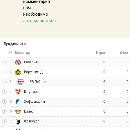
комментария
вам
необходимо
авторизоваться
.
Бундеслига
№
Команда
Игры
Очки
1
0
0
Бавария
2
0
0
Боруссия Д
3
0
0
РБ Лейпциг
4
0
0
Штутгарт
5
0
0
Хоффенхайм
6
0
0
Байер
7
0
0
Фрайбург