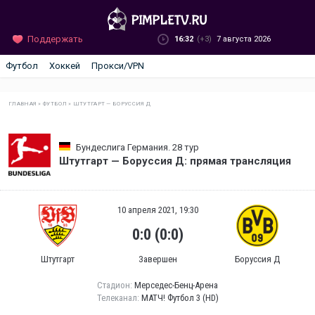
Поддержать
16:32
(+3)
7 августа 2026
Футбол
Хоккей
Прокси/VPN
ГЛАВНАЯ
»
ФУТБОЛ
»
ШТУТГАРТ — БОРУССИЯ Д
Бундеслига Германия. 28 тур
Штутгарт — Боруссия Д: прямая трансляция
10 апреля 2021, 19:30
0:0 (0:0)
Штутгарт
Завершен
Боруссия Д
Стадион:
Мерседес-Бенц-Арена
Телеканал:
МАТЧ! Футбол 3 (HD)