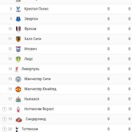
8
0
0
Кристал Пэлас
9
0
0
Эвертон
10
0
0
Фулхэм
11
0
0
Халл Сити
12
0
0
Ипсвич
13
0
0
Лидс
14
0
0
Ливерпуль
15
0
0
Манчестер Сити
16
0
0
Манчестер Юнайтед
17
0
0
Ньюкасл
18
0
0
Ноттингем Форест
19
0
0
Сандерленд
20
0
0
Тоттенхэм