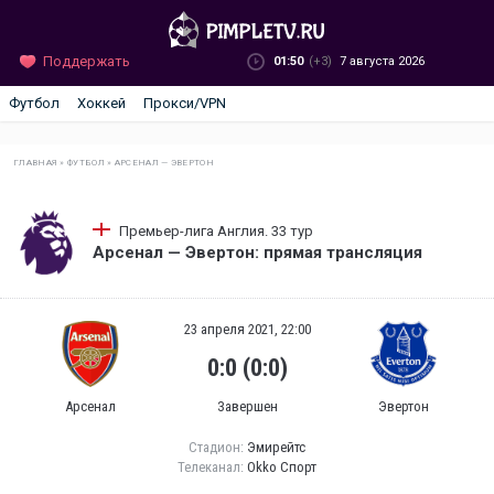
Поддержать
01:50
(+3)
7 августа 2026
Футбол
Хоккей
Прокси/VPN
ГЛАВНАЯ
»
ФУТБОЛ
»
АРСЕНАЛ — ЭВЕРТОН
Премьер-лига Англия. 33 тур
Арсенал — Эвертон: прямая трансляция
23 апреля 2021, 22:00
0:0 (0:0)
Арсенал
Завершен
Эвертон
Стадион:
Эмирейтс
Телеканал:
Okko Спорт