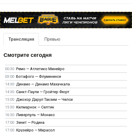
Трансляция
Превью
Смотрите сегодня
00:30
Ремо — Атлетико Минейро
03:00
Ботафого — Флуминенсе
14:30
Динамо — Динамо Махачкала
14:30
Санкт-Паули — Гройтер Фюрт
15:00
Джохор Дарул Такзим — Челси
15:30
Килмарнок — Селтик
16:30
Ливерпуль — Монако
17:00
Зенит — Родина
17:00
Крузейро — Мирасол