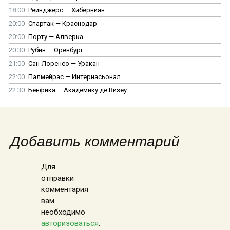
18:00
Рейнджерс — Хиберниан
20:00
Спартак — Краснодар
20:00
Порту — Алверка
20:30
Рубин — Оренбург
21:00
Сан-Лоренсо — Уракан
22:00
Палмейрас — Интернасьонал
22:30
Бенфика — Академику де Визеу
Добавить комментарий
Для
отправки
комментария
вам
необходимо
авторизоваться
.