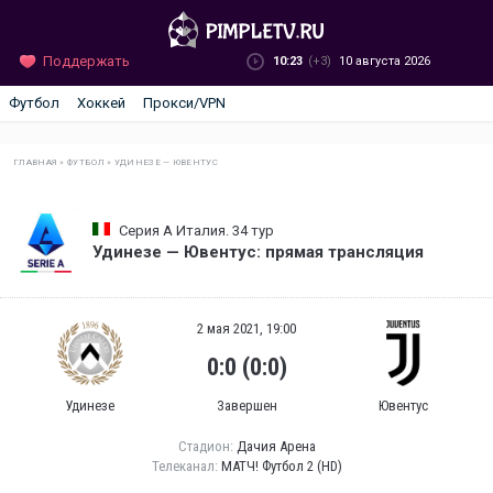
Поддержать
10:23
(+3)
10 августа 2026
Футбол
Хоккей
Прокси/VPN
ГЛАВНАЯ
»
ФУТБОЛ
»
УДИНЕЗЕ — ЮВЕНТУС
Серия А Италия. 34 тур
Удинезе — Ювентус: прямая трансляция
2 мая 2021, 19:00
0:0 (0:0)
Удинезе
Завершен
Ювентус
Стадион:
Дачия Арена
Телеканал:
МАТЧ! Футбол 2 (HD)