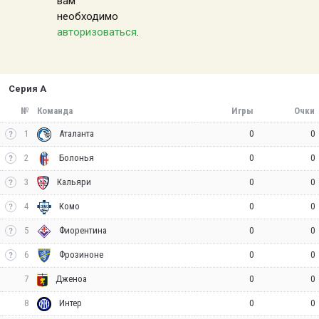
вам
необходимо
авторизоваться
.
Серия А
№
Команда
Игры
Очки
1
0
0
Аталанта
2
0
0
Болонья
3
0
0
Кальяри
4
0
0
Комо
5
0
0
Фиорентина
6
0
0
Фрозиноне
7
0
0
Дженоа
8
0
0
Интер