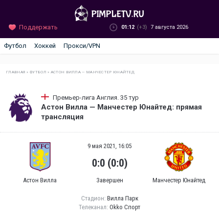
Поддержать
01:12
(+3)
7 августа 2026
Футбол
Хоккей
Прокси/VPN
ГЛАВНАЯ
»
ФУТБОЛ
»
АСТОН ВИЛЛА — МАНЧЕСТЕР ЮНАЙТЕД
Премьер-лига Англия. 35 тур
Астон Вилла — Манчестер Юнайтед: прямая
трансляция
9 мая 2021, 16:05
0:0 (0:0)
Астон Вилла
Завершен
Манчестер Юнайтед
Стадион:
Вилла Парк
Телеканал:
Okko Спорт