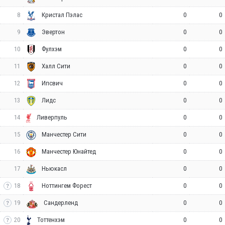
8
0
0
Кристал Пэлас
9
0
0
Эвертон
10
0
0
Фулхэм
11
0
0
Халл Сити
12
0
0
Ипсвич
13
0
0
Лидс
14
0
0
Ливерпуль
15
0
0
Манчестер Сити
16
0
0
Манчестер Юнайтед
17
0
0
Ньюкасл
18
0
0
Ноттингем Форест
19
0
0
Сандерленд
20
0
0
Тоттенхэм