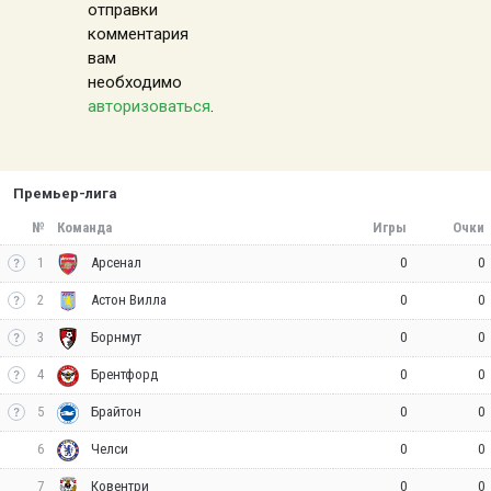
отправки
комментария
вам
необходимо
авторизоваться
.
Премьер-лига
№
Команда
Игры
Очки
1
0
0
Арсенал
2
0
0
Астон Вилла
3
0
0
Борнмут
4
0
0
Брентфорд
5
0
0
Брайтон
6
0
0
Челси
7
0
0
Ковентри