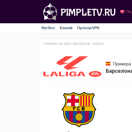
По
Футбол
Хоккей
Прокси/VPN
ГЛАВНАЯ
»
ФУТБОЛ
»
БАРСЕЛОНА — СЕЛЬТА
Примера 
Барселона