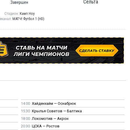
Сельта
Завершен
Стадион:
Камп Ноу
еканал:
МАТЧ! Футбол 1 (HD)
14:00
Хайденхайм — Оснабрюк
15:30
Крылья Советов — Балтика
18:00
Локомотив — Акрон
20:30
ЦСКА — Ростов