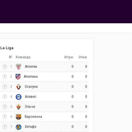
La Liga
№
Команда
Игры
Очки
1
0
0
Атлетик
2
0
0
Атлетико
3
0
0
Осасуна
4
0
0
Алавес
5
0
0
Эльче
6
0
0
Барселона
7
0
0
Хетафе