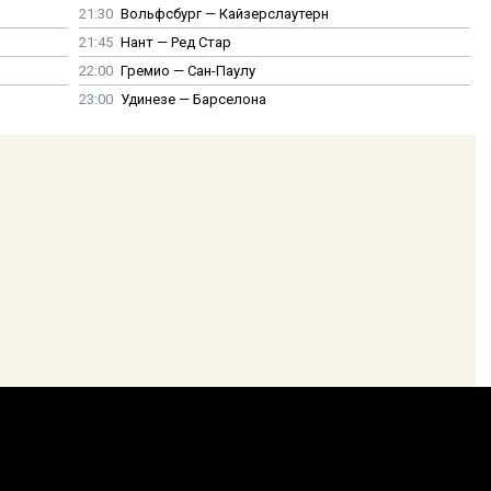
21:30
Вольфсбург — Кайзерслаутерн
21:45
Нант — Ред Стар
22:00
Гремио — Сан-Паулу
23:00
Удинезе — Барселона