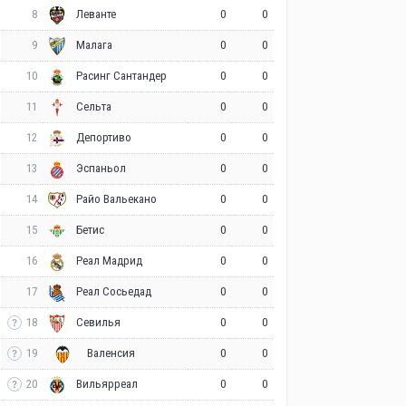
8
0
0
Леванте
9
0
0
Малага
10
0
0
Расинг Сантандер
11
0
0
Сельта
12
0
0
Депортиво
13
0
0
Эспаньол
14
0
0
Райо Вальекано
15
0
0
Бетис
16
0
0
Реал Мадрид
17
0
0
Реал Сосьедад
18
0
0
Севилья
19
0
0
Валенсия
20
0
0
Вильярреал