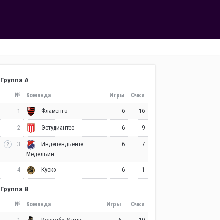
Группа A
№
Команда
Игры
Очки
1
6
16
Фламенго
2
6
9
Эстудиантес
3
6
7
Индепендьенте
Медельин
4
6
1
Куско
Группа B
№
Команда
Игры
Очки
1
6
10
Кокимбо Унидо