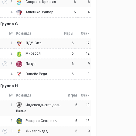
3
6
6
Спортинг Кристал
4
6
4
Атлетико Хуниор
Группа G
№
Команда
Игры
Очки
1
6
12
ЛДУ Кито
2
6
12
Мирасол
3
6
9
Ланус
4
6
3
Олвейс Реди
Группа H
№
Команда
Игры
Очки
1
6
13
Индепендьенте дель
Валье
2
6
13
Росарио Сентраль
3
6
9
Универсидад