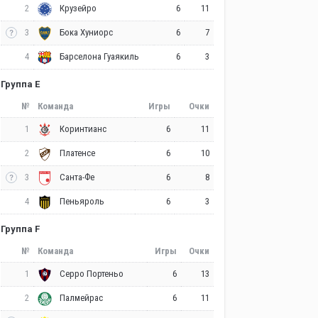
2
6
11
Крузейро
3
6
7
Бока Хуниорс
4
6
3
Барселона Гуаякиль
Группа E
№
Команда
Игры
Очки
1
6
11
Коринтианс
2
6
10
Платенсе
3
6
8
Санта-Фе
4
6
3
Пеньяроль
Группа F
№
Команда
Игры
Очки
1
6
13
Серро Портеньо
2
6
11
Палмейрас