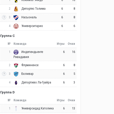
2
6
8
Депортес Толима
3
6
8
Насьональ
4
6
6
Университарио
Группа C
№
Команда
Игры
Очки
1
6
16
Индепендьенте
Ривадавия
2
6
8
Флуминенсе
3
6
5
Боливар
4
6
3
Депортиво Ла-Гуайра
Группа D
№
Команда
Игры
Очки
1
6
13
Универсидад Католика