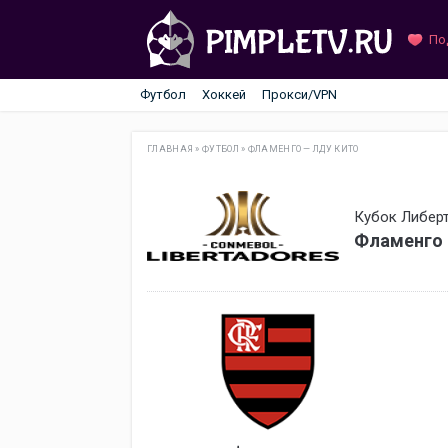
По
Футбол
Хоккей
Прокси/VPN
ГЛАВНАЯ
»
ФУТБОЛ
»
ФЛАМЕНГО — ЛДУ КИТО
Кубок Либерт
Фламенго 