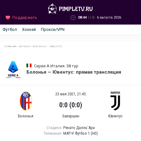
Поддержать
08:44
(+3)
6 августа 2026
Футбол
Хоккей
Прокси/VPN
ГЛАВНАЯ
»
ФУТБОЛ
»
БОЛОНЬЯ — ЮВЕНТУС
Серия А Италия. 38 тур
Болонья — Ювентус: прямая трансляция
23 мая 2021, 21:45
0:0 (0:0)
Болонья
Завершен
Ювентус
Стадион:
Ренато Далль'Ара
Телеканал:
МАТЧ! Футбол 1 (HD)