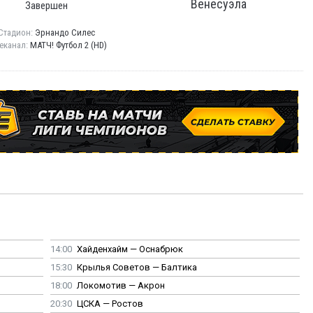
Венесуэла
Завершен
Стадион:
Эрнандо Силес
еканал:
МАТЧ! Футбол 2 (HD)
14:00
Хайденхайм — Оснабрюк
15:30
Крылья Советов — Балтика
18:00
Локомотив — Акрон
20:30
ЦСКА — Ростов