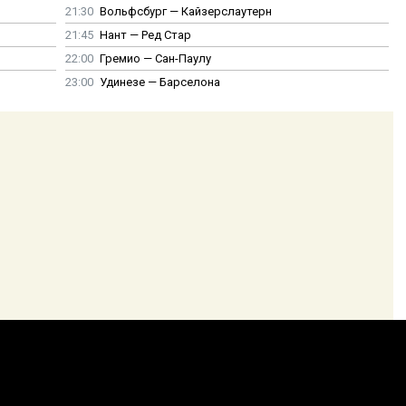
21:30
Вольфсбург — Кайзерслаутерн
21:45
Нант — Ред Стар
22:00
Гремио — Сан-Паулу
23:00
Удинезе — Барселона