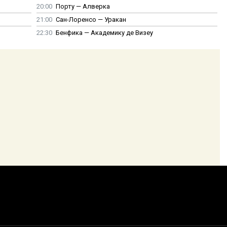
20:00
Порту — Алверка
21:00
Сан-Лоренсо — Уракан
22:30
Бенфика — Академику де Визеу