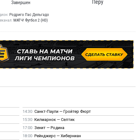
Перу
Завершен
дион:
Родриго Пас Дельгадо
еканал:
МАТЧ! Футбол 2 (HD)
14:30
Санкт-Паули — Гройтер Фюрт
15:30
Килмарнок — Селтик
17:00
Зенит — Родина
18:00
Рейнджерс — Хиберниан