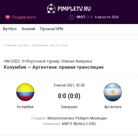
Поддержать
09:57
(+3)
6 августа 2026
Футбол
Хоккей
Прокси/VPN
ГЛАВНАЯ
»
ФУТБОЛ
»
КОЛУМБИЯ — АРГЕНТИНА
ЧМ-2022. Отборочный турнир. Южная Америка
Колумбия — Аргентина: прямая трансляция
9 июня 2021, 02:00
0:0 (0:0)
Колумбия
Завершен
Аргентина
Стадион:
Метрополитано Роберто Мелендес
Телеканал:
МАТЧ! Футбол 2 (HD)