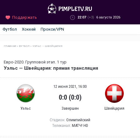
Поддержать
22:07
(+3)
6 августа 2026
Футбол
Хоккей
Прокси/VPN
ГЛАВНАЯ
»
ФУТБОЛ
»
УЭЛЬС — ШВЕЙЦАРИЯ
Евро-2020. Групповой этап. 1 тур
Уэльс — Швейцария: прямая трансляция
12 июня 2021, 16:00
0:0 (0:0)
Уэльс
Завершен
Швейцария
Стадион:
Олимпийский
Телеканал:
МАТЧ! HD