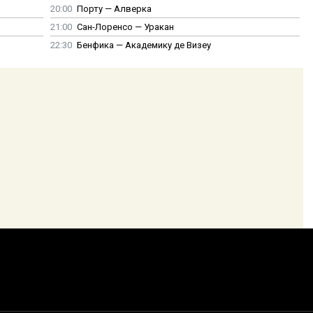
20:00
Порту — Алверка
21:00
Сан-Лоренсо — Уракан
22:30
Бенфика — Академику де Визеу