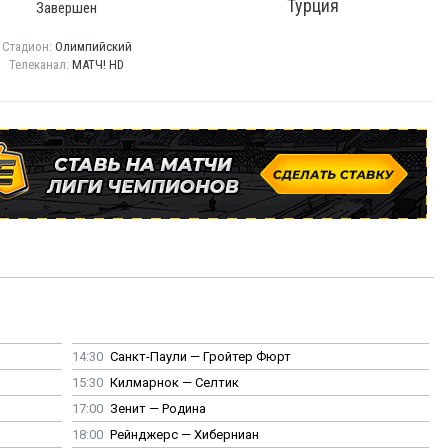
Турция
Завершен
Стадион:
Олимпийский
Телеканал:
МАТЧ! HD
14:30
Санкт-Паули — Гройтер Фюрт
15:30
Килмарнок — Селтик
17:00
Зенит — Родина
18:00
Рейнджерс — Хиберниан