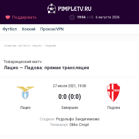
Поддержать
19:56
(+3)
6 августа 2026
Футбол
Хоккей
Прокси/VPN
ГЛАВНАЯ
»
ФУТБОЛ
»
ЛАЦИО — ПАДОВА
Товарищеский матч
Лацио — Падова: прямая трансляция
27 июля 2021, 19:00
0:0 (0:0)
Лацио
Завершен
Падова
Стадион:
Родольфо Зандегиакомо
Телеканал:
Okko Спорт