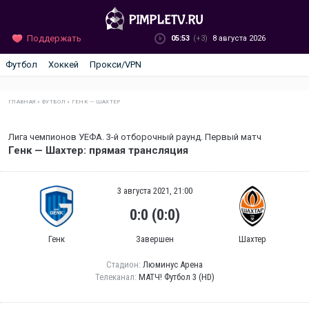
Поддержать
05:53
(+3)
8 августа 2026
Футбол
Хоккей
Прокси/VPN
ГЛАВНАЯ
»
ФУТБОЛ
»
ГЕНК — ШАХТЕР
Лига чемпионов УЕФА. 3-й отборочный раунд. Первый матч
Генк — Шахтер: прямая трансляция
3 августа 2021, 21:00
0:0 (0:0)
Генк
Завершен
Шахтер
Стадион:
Люминус Арена
Телеканал:
МАТЧ! Футбол 3 (HD)