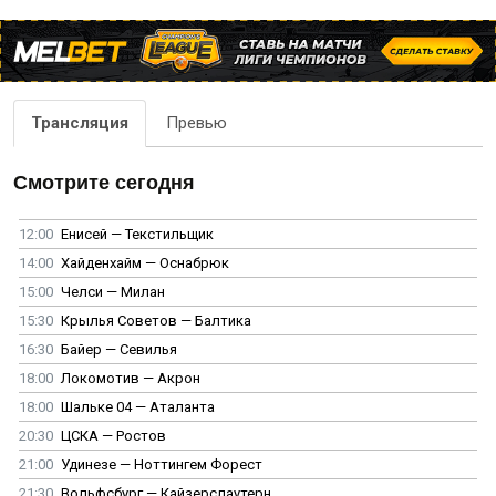
Трансляция
Превью
Смотрите сегодня
12:00
Енисей — Текстильщик
14:00
Хайденхайм — Оснабрюк
15:00
Челси — Милан
15:30
Крылья Советов — Балтика
16:30
Байер — Севилья
18:00
Локомотив — Акрон
18:00
Шальке 04 — Аталанта
20:30
ЦСКА — Ростов
21:00
Удинезе — Ноттингем Форест
21:30
Вольфсбург — Кайзерслаутерн