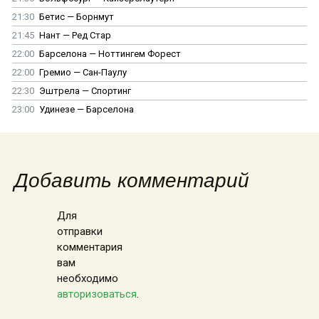
21:30
Бетис — Борнмут
21:45
Нант — Ред Стар
22:00
Барселона — Ноттингем Форест
22:00
Гремио — Сан-Паулу
22:30
Эштрела — Спортинг
23:00
Удинезе — Барселона
Добавить комментарий
Для
отправки
комментария
вам
необходимо
авторизоваться
.